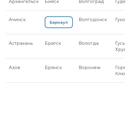
Архангельск
Бийск
Волгоград
Гудер
Ачинск
Волгодонск
Гуково
Барнаул
Астрахань
Братск
Вологда
Гусь-
Хруст
Азов
Брянск
Воронеж
Горяч
Ключ