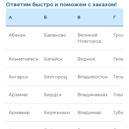
Ответим быстро и поможем с заказом!
А
Б
В
Г
Абакан
Балаково
Великий
Грозн
Новгород
Альметьевск
Батайск
Видное
Гелен
Ангарск
Белгород
Владивосток
Георг
Арзамас
Бердск
Владикавказ
Глазов
Армавир
Березники
Владимир
Губкин